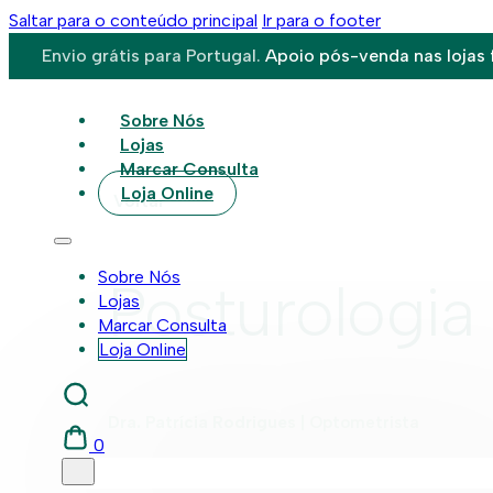
Saltar para o conteúdo principal
Ir para o footer
Envio grátis para Portugal.
Apoio pós-venda nas lojas f
Sobre Nós
Lojas
Marcar Consulta
Loja Online
Voltar
Sobre Nós
Posturologia
Lojas
Marcar Consulta
Loja Online
Dra. Patrícia Rodrigues |
Optometrista
0