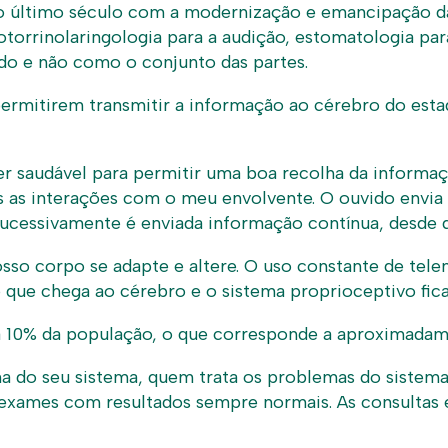
 no último século com a modernização e emancipação d
, otorrinolaringologia para a audição, estomatologia
o e não como o conjunto das partes.
a permitirem transmitir a informação ao cérebro do e
 saudável para permitir uma boa recolha da informaçã
 todas as interações com o meu envolvente. O ouvido en
sucessivamente é enviada informação contínua, desde 
sso corpo se adapte e altere. O uso constante de tele
o que chega ao cérebro e o sistema proprioceptivo fica
a 10% da população, o que corresponde a aproximadam
ma do seu sistema, quem trata os problemas do sistem
os exames com resultados sempre normais. As consultas