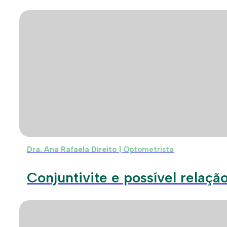
Dra. Ana Rafaela Direito |
Optometrista
Conjuntivite e possível relaç