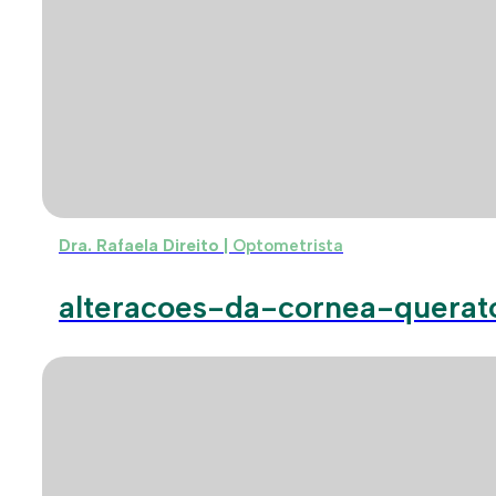
Dra. Rafaela Direito |
Optometrista
alteracoes-da-cornea-querat