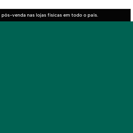
pós-venda nas lojas físicas em todo o país.
der ao nosso
erto de si, marcar uma