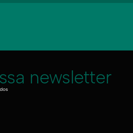
ssa newsletter
údos