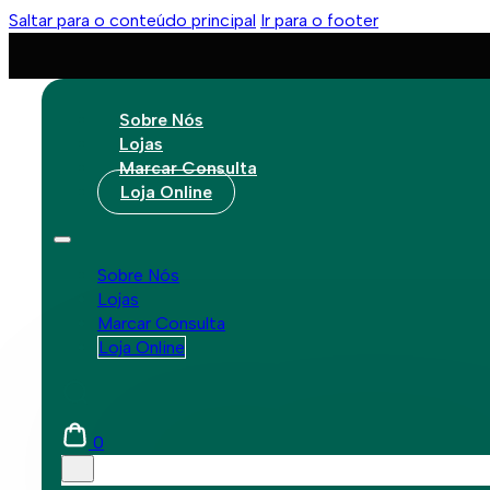
Saltar para o conteúdo principal
Ir para o footer
Sobre Nós
Lojas
Marcar Consulta
Loja Online
/ APP para lentes de contacto
Sobre Nós
Aplicação
Grup
Lojas
Marcar Consulta
Loja Online
Usa lentes de contacto? Então não deixe de fazer o
0
programa de descontos.
A nova aplicação do Grupótico acompanha a sua vida. De 