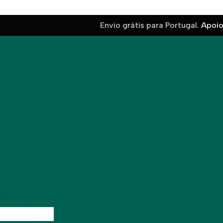
Envio grátis para Portugal.
Apoio 
ótico
 download da APP que lhe permite fazer encomendas e ace
utilização gratuita, pode consultar todas as lojas Grupótico p