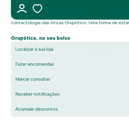
consulta ou encomendar as suas lentes de contacto.
A App permite ainda aceder ao programa “Olha os Pontos”
contactologia das óticas Grupótico. Uma forma de estar m
Grupótico, no seu bolso
Localizar a sua loja
Fazer encomendas
Marcar consultas
Receber notificações
Acumular descontos