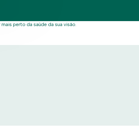
, um programa de fidelização e atribuição de benefícios aos c
ais perto da saúde da sua visão.