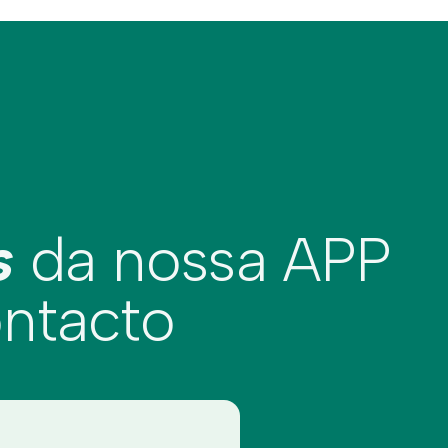
s
da nossa APP
ontacto