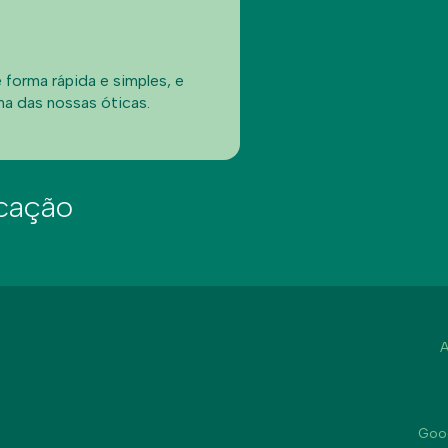
forma rápida e simples, e
a das nossas óticas.
icação
A
Goog