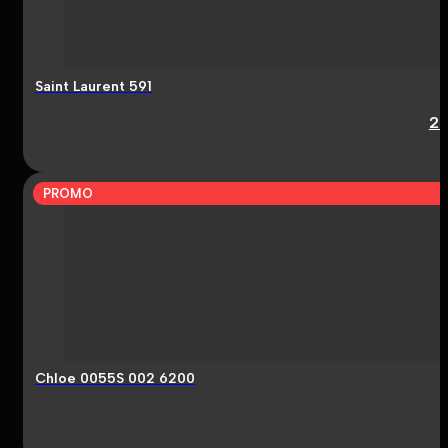
Saint Laurent 591
2
PROMO
Chloe 0055S 002 6200