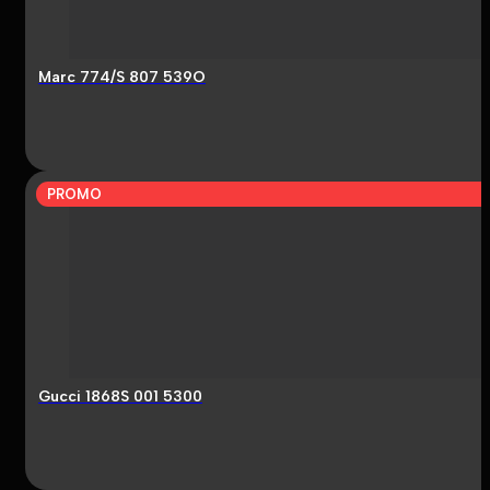
Marc 774/S 807 539O
PROMO
Gucci 1868S 001 5300