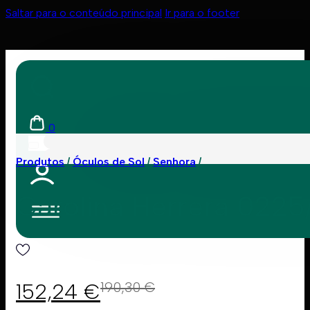
Saltar para o conteúdo principal
Ir para o footer
0
Produtos
Óculos de Sol
Senhora
Carolina Herrera 022
152,24
€
190,30
€