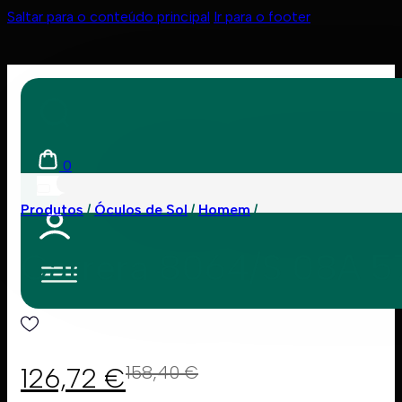
Saltar para o conteúdo principal
Ir para o footer
0
Produtos
Óculos de Sol
Homem
Carrera 8064/S 08A 
126,72
€
158,40
€