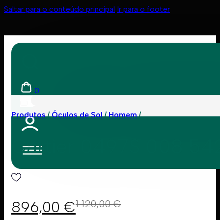
Saltar para o conteúdo principal
Ir para o footer
0
Produtos
Óculos de Sol
Homem
Cartier 0497S 008 54
896,00
€
1 120,00
€