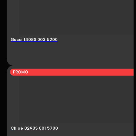
Gucci 1408S 003 5200
PROMO
Chloé 0290S 001 5700