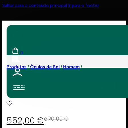
Saltar para o conteúdo principal
Ir para o footer
0
Produtos
Óculos de Sol
Homem
Cartier 0539S 002 49
552,00
€
690,00
€