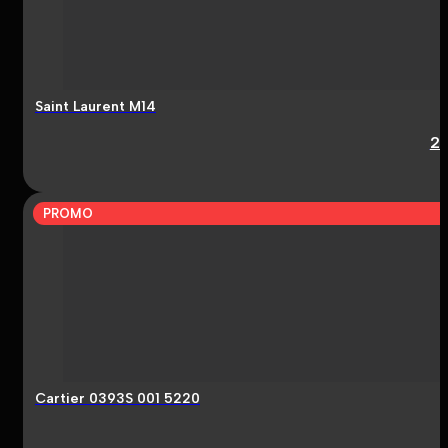
Saint Laurent M14
2
PROMO
Cartier 0393S 001 5220