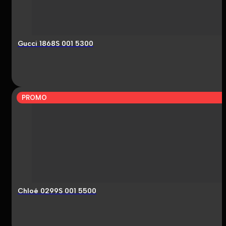
Gucci 1868S 001 5300
PROMO
Chloé 0299S 001 5500