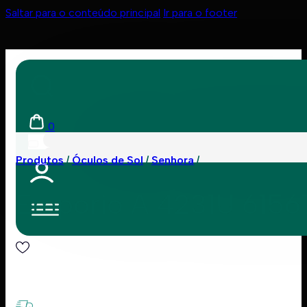
Saltar para o conteúdo principal
Ir para o footer
0
Produtos
Óculos de Sol
Senhora
Emporio A 4231U 615