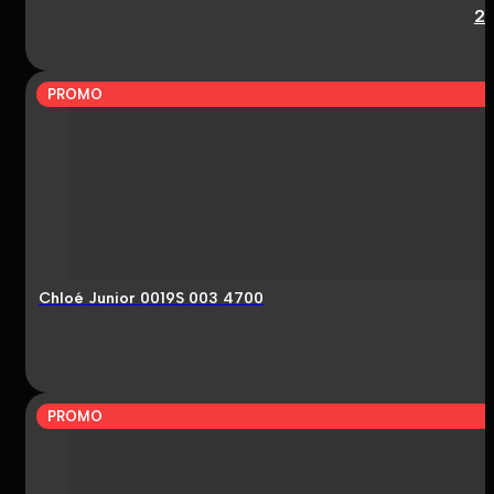
2
PROMO
Chloé Junior 0019S 003 4700
PROMO