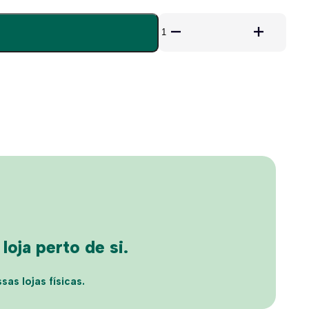
Quantidade
de
Hugo
1335/S
oja perto de si.
sas lojas físicas.