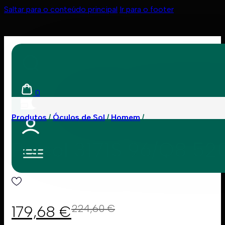
Saltar para o conteúdo principal
Ir para o footer
0
Produtos
Óculos de Sol
Homem
Persol 3171S 96/Q8 52
179,68
€
224,60
€