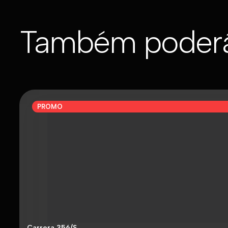
Também poderá
PROMO
Carrera 356/S