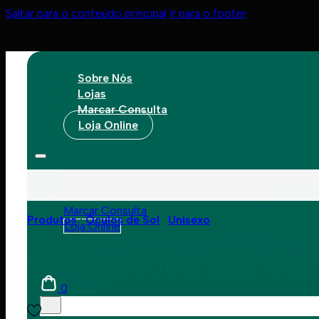
Saltar para o conteúdo principal
Ir para o footer
Sobre Nós
Lojas
Marcar Consulta
Loja Online
Sobre Nós
Lojas
Marcar Consulta
Produtos
Óculos de Sol
Unisexo
Loja Online
Puma 0460S 002 58
0