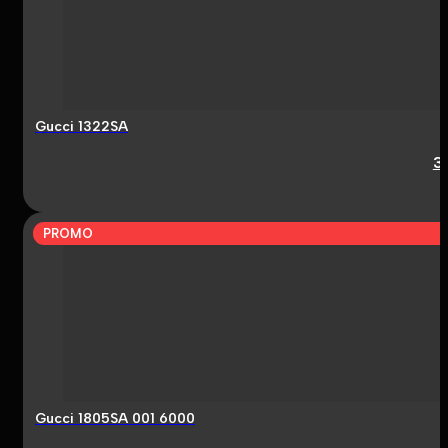
Gucci 1322SA
3
PROMO
Gucci 1805SA 001 6000