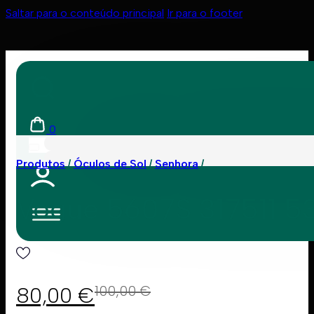
Saltar para o conteúdo principal
Ir para o footer
0
Produtos
Óculos de Sol
Senhora
Vogue 5607S 317511 5
80,00
€
100,00
€