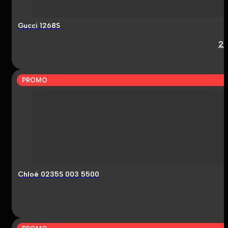
Gucci 1268S
2
PROMO
Chloé 0235S 003 5500