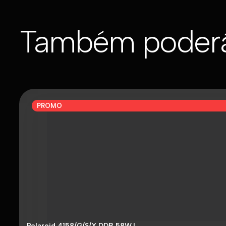
Também poderá
PROMO
Polaroid 4158/G/S/X DDB 58WJ