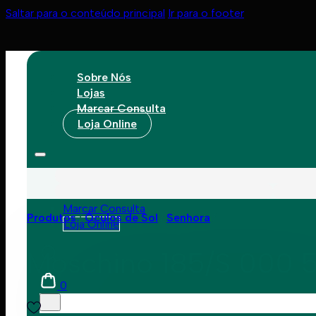
Saltar para o conteúdo principal
Ir para o footer
Sobre Nós
Lojas
Marcar Consulta
Loja Online
Sobre Nós
Lojas
Marcar Consulta
Produtos
Óculos de Sol
Senhora
Loja Online
Moschino 185/S 000 
0