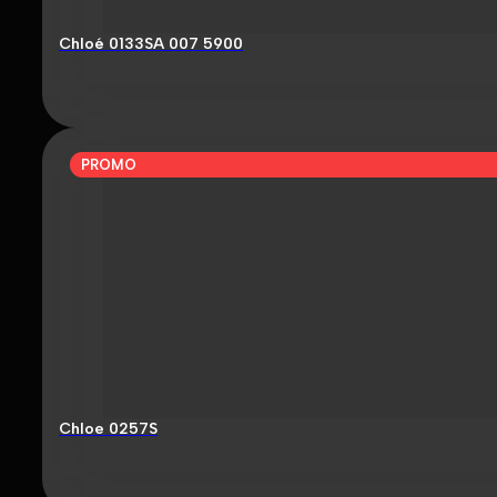
Chloé 0133SA 007 5900
PROMO
Chloe 0257S