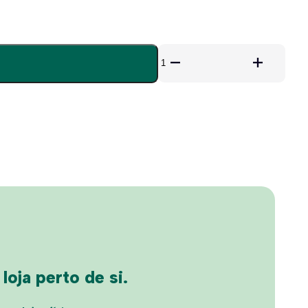
Quantidade
de
Ray-
Ban
3749
oja perto de si.