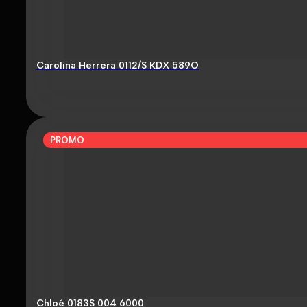
Carolina Herrera 0112/S KDX 589O
PROMO
Chloé 0183S 004 6000