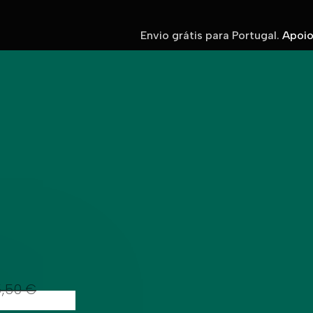
Envio grátis para Portugal.
Apoio 
5,50
€