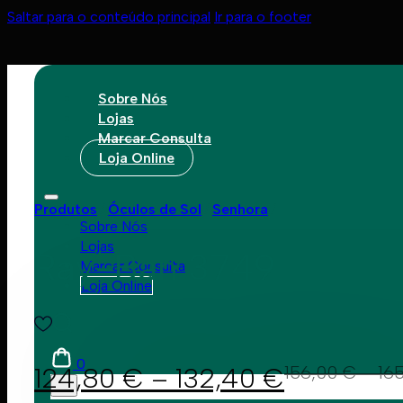
Saltar para o conteúdo principal
Ir para o footer
Sobre Nós
Lojas
Marcar Consulta
Loja Online
Produtos
Óculos de Sol
Senhora
Sobre Nós
Lojas
Ray-Ban 3749
Marcar Consulta
Loja Online
0
124,80
€
–
132,40
€
156,00
€
–
16