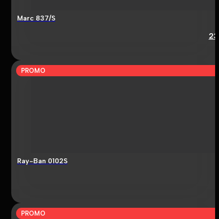
Marc 837/S
23
PROMO
Ray-Ban 0102S
PROMO