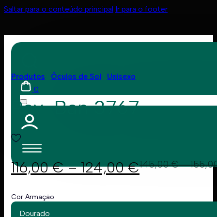
Saltar para o conteúdo principal
Ir para o footer
Produtos
Óculos de Sol
Unisexo
0
Ray-Ban 3767
116,00
€
–
124,00
€
145,00
€
–
155,0
Cor Armação
Dourado