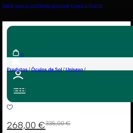
Saltar para o conteúdo principal
Ir para o footer
0
Produtos
Óculos de Sol
Unisexo
Saint Laurent 746 00
268,00
€
335,00
€