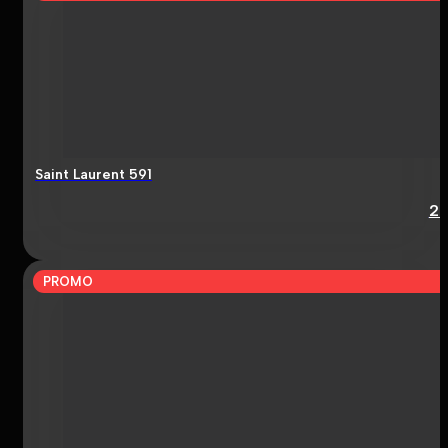
Saint Laurent 591
2
PROMO