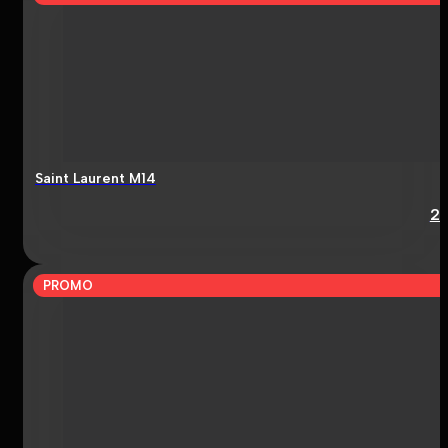
Saint Laurent M14
2
PROMO