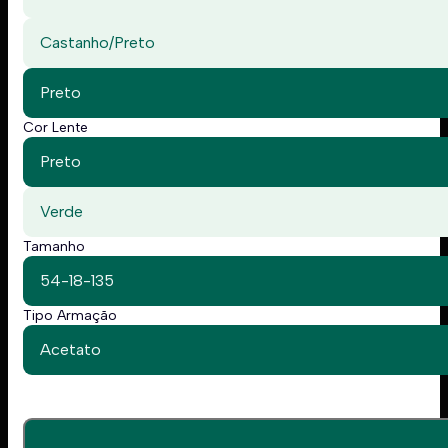
Castanho/Preto
Preto
Cor Lente
Preto
Verde
Tamanho
54-18-135
Tipo Armação
Acetato