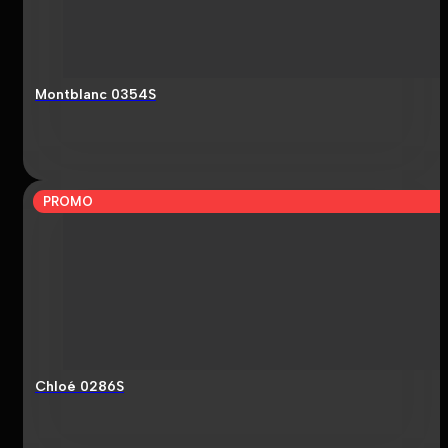
Montblanc 0354S
PROMO
Chloé 0286S