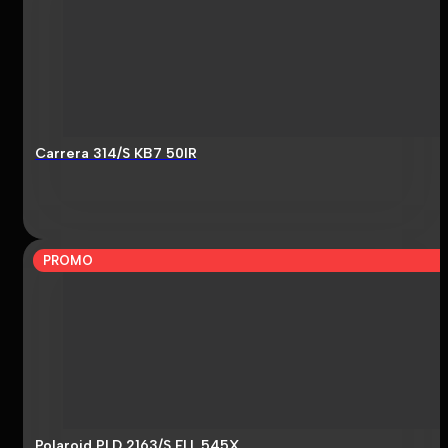
Carrera 314/S KB7 50IR
PROMO
Polaroid PLD 2163/S FLL 545X