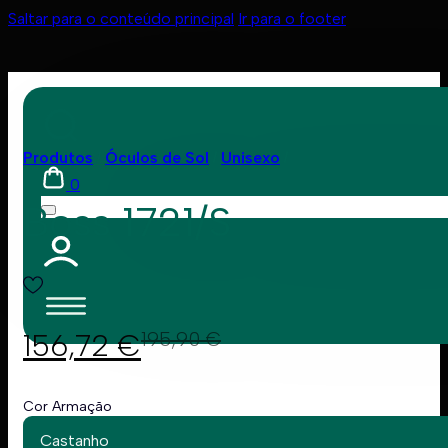
Saltar para o conteúdo principal
Ir para o footer
Produtos
Óculos de Sol
Unisexo
0
Boss 1721/S
156,72
€
195,90
€
Cor Armação
Castanho