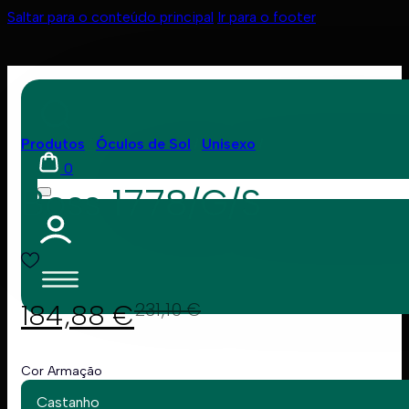
Saltar para o conteúdo principal
Ir para o footer
Produtos
Óculos de Sol
Unisexo
0
Boss 1778/G/S
184,88
€
231,10
€
Cor Armação
Castanho