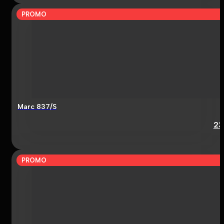
PROMO
Marc 837/S
23
PROMO