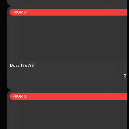
PROMO
Boss 1767/S
2
PROMO