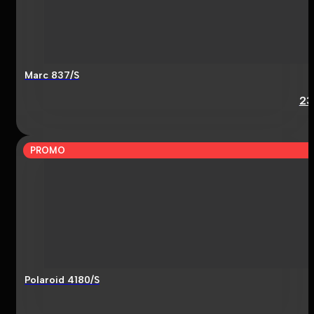
Marc 837/S
23
PROMO
Polaroid 4180/S