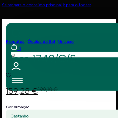
Saltar para o conteúdo principal
Ir para o footer
Produtos
Óculos de Sol
Unisexo
0
Boss 1749/G/S
159,28
€
199,10
€
Cor Armação
Castanho