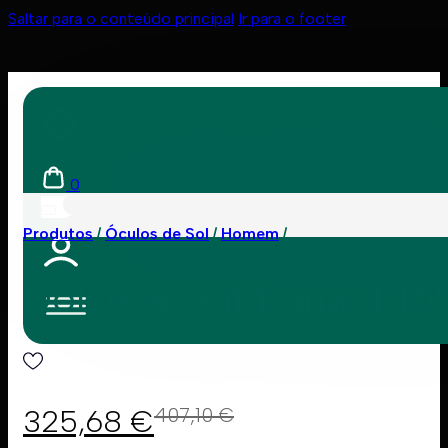
Saltar para o conteúdo principal
Ir para o footer
0
Produtos
Óculos de Sol
Homem
Dolce & Gabbana 446
325,68
€
407,10
€