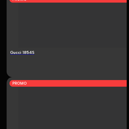
Gucci 1854S
PROMO