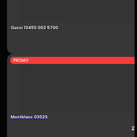
Gucci 1345S 003 5700
PROMO
Montblanc 0302S
2