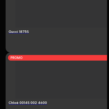
Gucci 1875S
PROMO
Chloé 0014S 002 4600