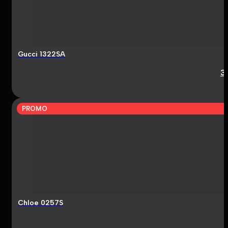
Gucci 1322SA
3
PROMO
Chloe 0257S