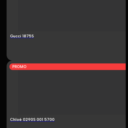
Gucci 1875S
PROMO
Chloé 0290S 001 5700