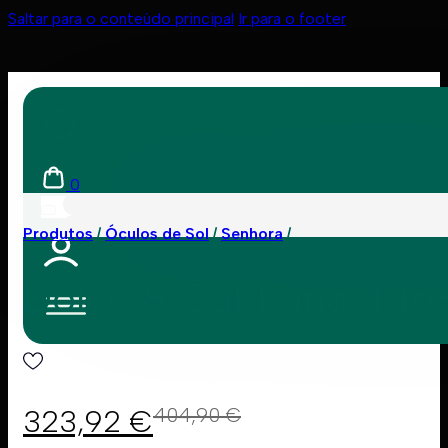
Saltar para o conteúdo principal
Ir para o footer
0
Produtos
Óculos de Sol
Senhora
Dolce & Gabbana 446
323,92
€
404,90
€