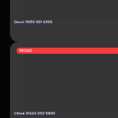
Gucci 1105S 001 6300
PROMO
Chloé 0166S 002 5800