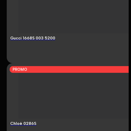
Gucci 1668S 003 5200
PROMO
Chloé 0286S