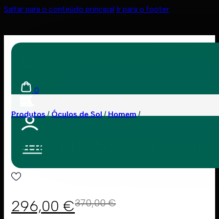
Saltar para o conteúdo principal
Ir para o footer
0
Produtos
Óculos de Sol
Homem
Gucci 1105S 001 6300
296,00
€
370,00
€