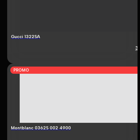
Gucci 1322SA
3
PROMO
Montblanc 0362S 002 4900