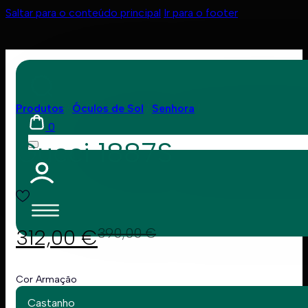
Saltar para o conteúdo principal
Ir para o footer
Produtos
Óculos de Sol
Senhora
0
Gucci 1887S
312,00
€
390,00
€
Cor Armação
Castanho