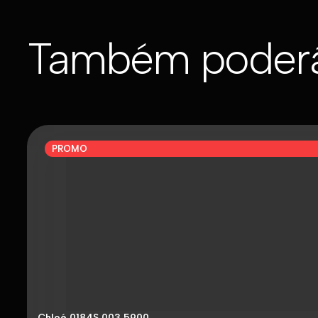
Também poderá
PROMO
Chloé 0184S 003 5900