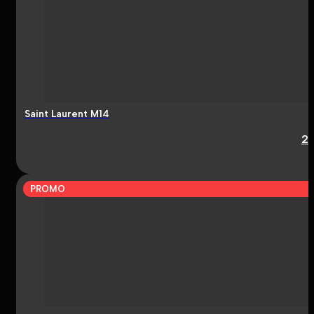
Saint Laurent M14
2
PROMO