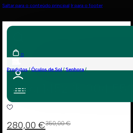
Saltar para o conteúdo principal
Ir para o footer
0
Produtos
Óculos de Sol
Senhora
Gucci 1452SK 004 55
280,00
€
350,00
€