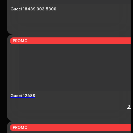
Gucci 1843S 003 5300
PROMO
Gucci 1268S
2
PROMO