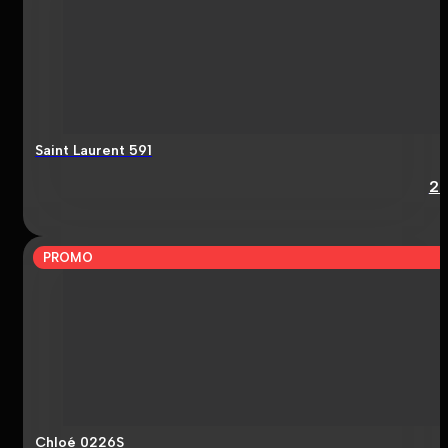
Saint Laurent 591
2
PROMO
Chloé 0226S