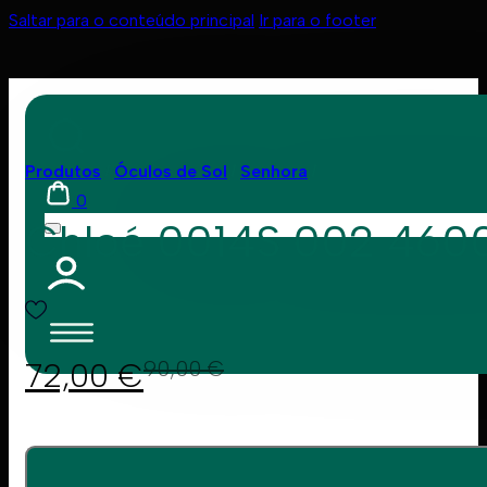
Saltar para o conteúdo principal
Ir para o footer
Produtos
Óculos de Sol
Senhora
0
Chloé 0014S 002 460
72,00
€
90,00
€