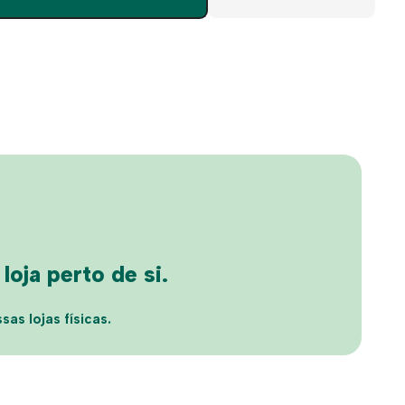
de
Chloé
0285S
oja perto de si.
sas lojas físicas.