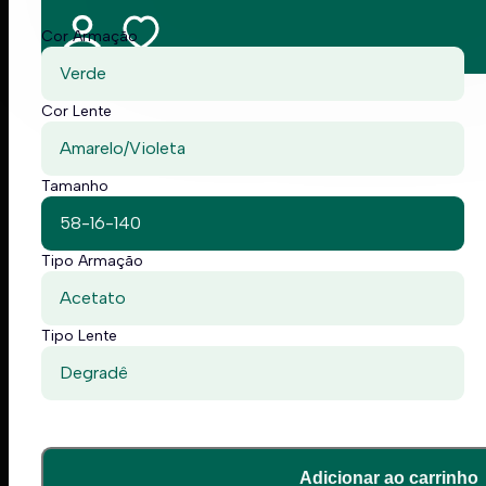
Cor Armação
Verde
Cor Lente
Amarelo/Violeta
Tamanho
58-16-140
Tipo Armação
Acetato
Tipo Lente
Degradê
Adicionar ao carrinho