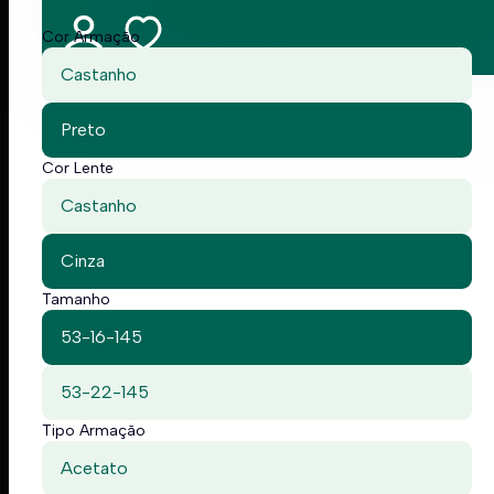
Cor Armação
Castanho
Preto
Cor Lente
Castanho
Cinza
Tamanho
53-16-145
53-22-145
Tipo Armação
Acetato