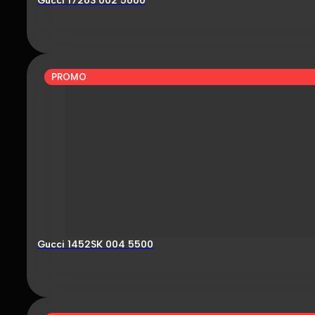
Gucci 1726S 002 5600
PROMO
Gucci 1452SK 004 5500