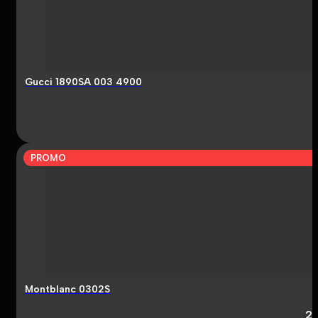
Gucci 1890SA 003 4900
PROMO
Montblanc 0302S
2