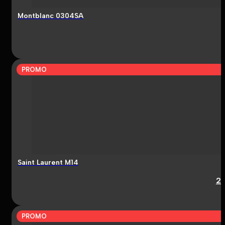
Montblanc 0304SA
PROMO
Saint Laurent M14
2
PROMO