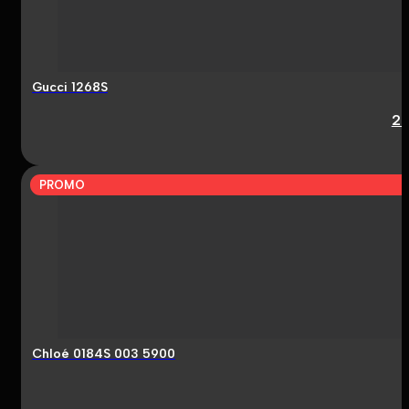
Gucci 1268S
2
PROMO
Chloé 0184S 003 5900