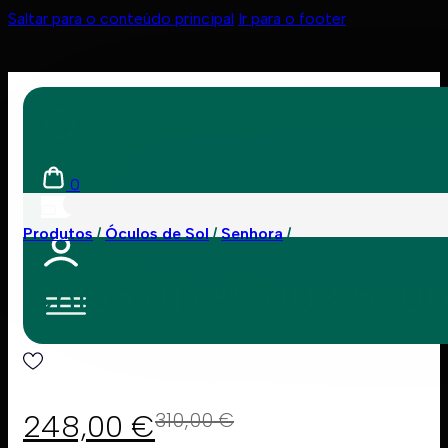
Saltar para o conteúdo principal
Ir para o footer
0
Produtos
Óculos de Sol
Senhora
Chloé 0173S 003 570
248,00
€
310,00
€