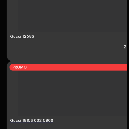
Gucci 1268S
2
PROMO
Gucci 1815S 002 5800