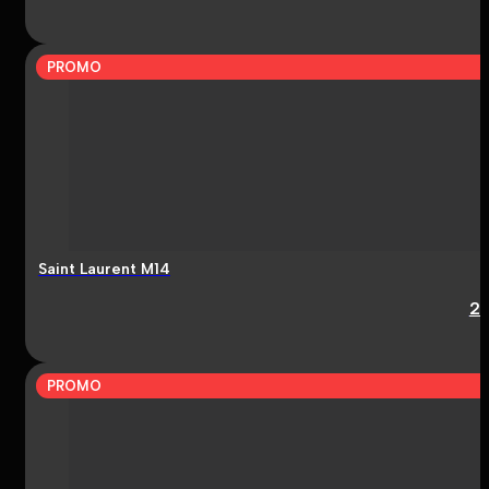
PROMO
Saint Laurent M14
2
PROMO