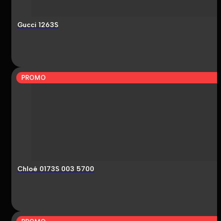
Gucci 1263S
PROMO
Chloé 0173S 003 5700