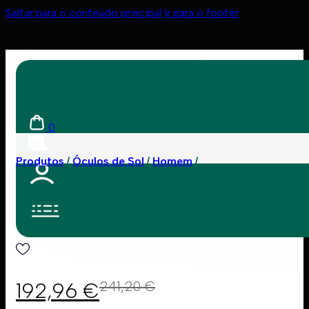
Saltar para o conteúdo principal
Ir para o footer
0
Produtos
Óculos de Sol
Homem
Montblanc 0176S 002
192,96
€
241,20
€