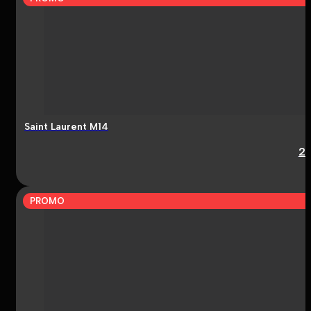
Saint Laurent M14
2
PROMO