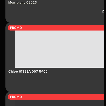
Montblanc 0302S
2
PROMO
Chloé 0133SA 007 5900
PROMO