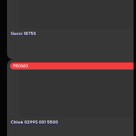
Gucci 1875S
PROMO
Chloé 0299S 001 5500