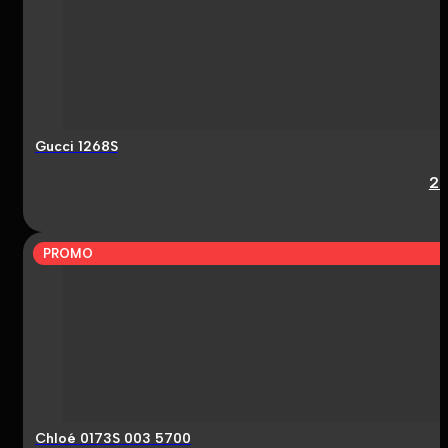
Gucci 1268S
2
PROMO
Chloé 0173S 003 5700