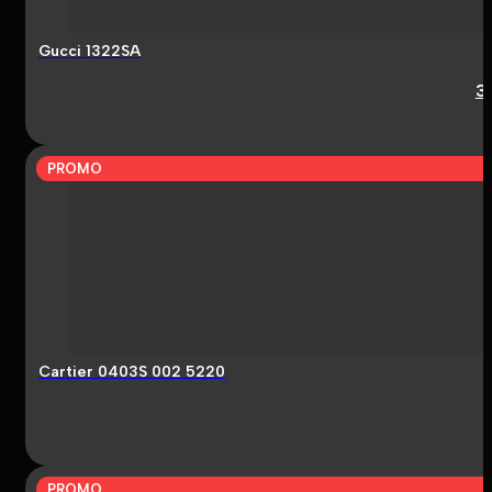
Gucci 1322SA
3
PROMO
Cartier 0403S 002 5220
PROMO