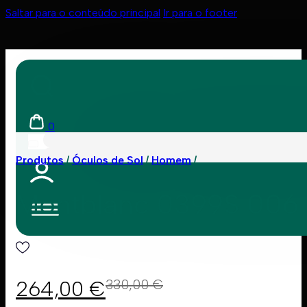
Saltar para o conteúdo principal
Ir para o footer
0
Produtos
Óculos de Sol
Homem
Montblanc 0399S 006
264,00
€
330,00
€