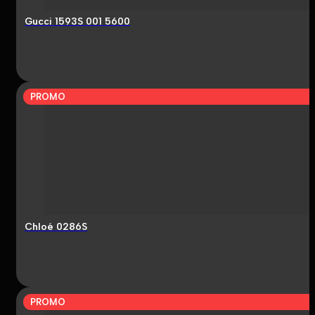
Gucci 1593S 001 5600
PROMO
Chloé 0286S
PROMO