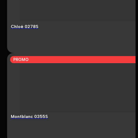
Chloé 0278S
PROMO
Montblanc 0355S