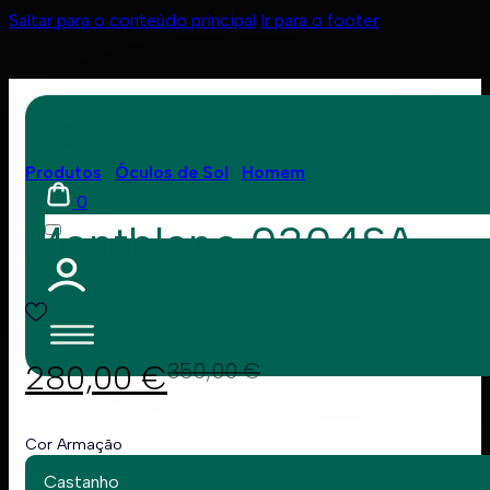
Saltar para o conteúdo principal
Ir para o footer
Produtos
Óculos de Sol
Homem
0
Montblanc 0304SA
280,00
€
350,00
€
Cor Armação
Castanho