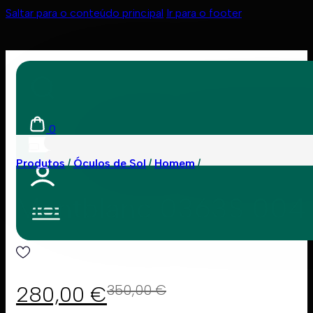
Saltar para o conteúdo principal
Ir para o footer
0
Produtos
Óculos de Sol
Homem
Montblanc 0363S 004
280,00
€
350,00
€