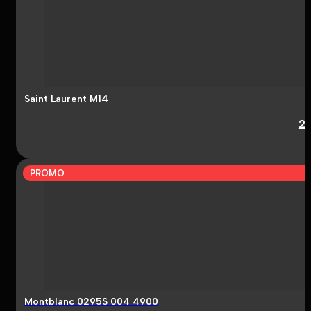
Saint Laurent M14
2
PROMO
Montblanc 0295S 004 4900