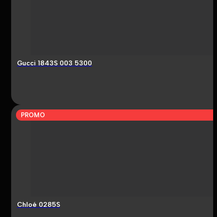
Gucci 1843S 003 5300
PROMO
Chloé 0285S