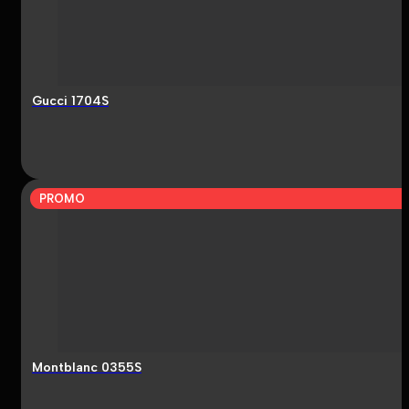
Gucci 1704S
PROMO
Montblanc 0355S