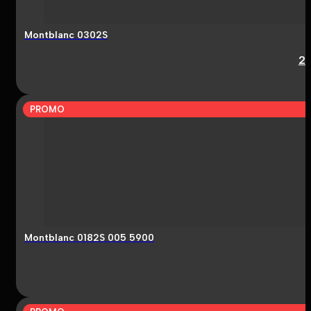
Montblanc 0302S
2
PROMO
Montblanc 0182S 005 5900