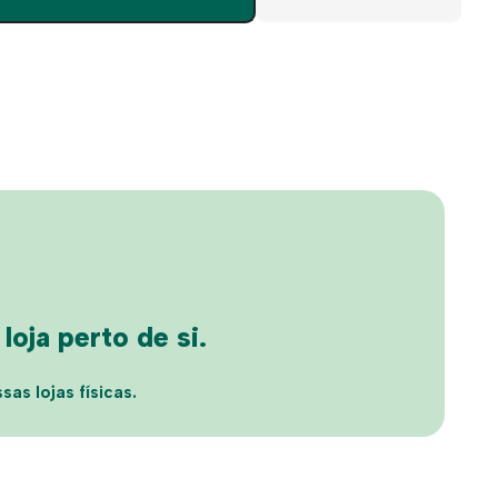
de
Montblanc
0355S
oja perto de si.
sas lojas físicas.