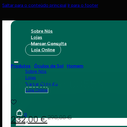
Saltar para o conteúdo principal
Ir para o footer
Sobre Nós
Lojas
Marcar Consulta
Loja Online
Produtos
Óculos de Sol
Homem
Sobre Nós
Lojas
Montblanc 0355S
Marcar Consulta
Loja Online
0
232,00
€
290,00
€