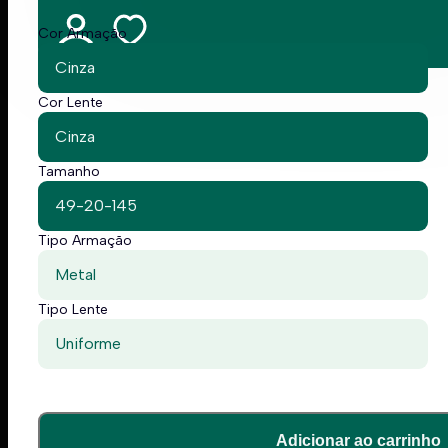
Cor Armação
Cinza
Cor Lente
Cinza
Tamanho
49-20-145
Tipo Armação
Metal
Tipo Lente
Uniforme
Adicionar ao carrinho