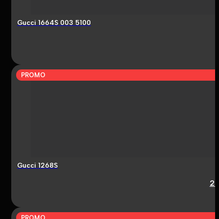
Gucci 1664S 003 5100
PROMO
Gucci 1268S
2
PROMO