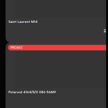
Saint Laurent M14
2
PROMO
Polaroid 4164/S/X 086 56M9