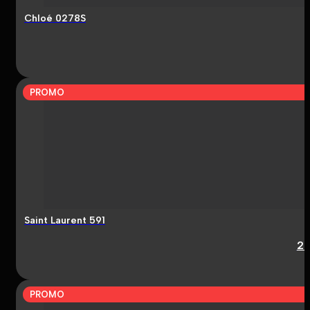
Chloé 0278S
PROMO
Saint Laurent 591
2
PROMO