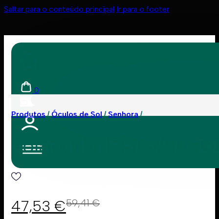
Saltar para o conteúdo principal
Ir para o footer
0
Produtos
Óculos de Sol
Senhora
Polaroid 4158/G/S/X 
47,53
€
59,41
€