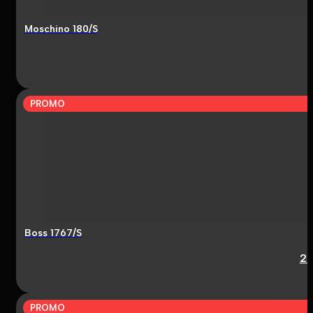
Moschino 180/S
PROMO
Boss 1767/S
2
PROMO