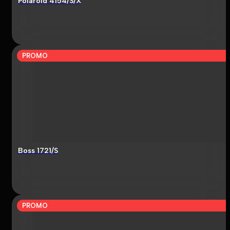
Polaroid 4154/S/X
PROMO
Boss 1721/S
PROMO