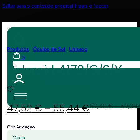
Saltar para o conteúdo principal
Ir para o footer
Produtos
Óculos de Sol
Unisexo
0
Polaroid 4172/G/S/X
47,52
€
–
55,44
€
59,40
€
–
69,30
Cor Armação
Cinza