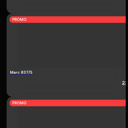
PROMO
Marc 837/S
23
PROMO