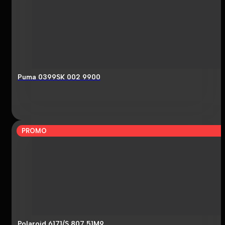
Puma 0399SK 002 9900
PROMO
Polaroid 6171/S 807 51M9