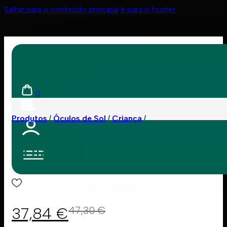
Saltar para o conteúdo principal
Ir para o footer
0
Produtos
Óculos de Sol
Criança
Polaroid 8065/S QHO
37,84
€
47,30
€