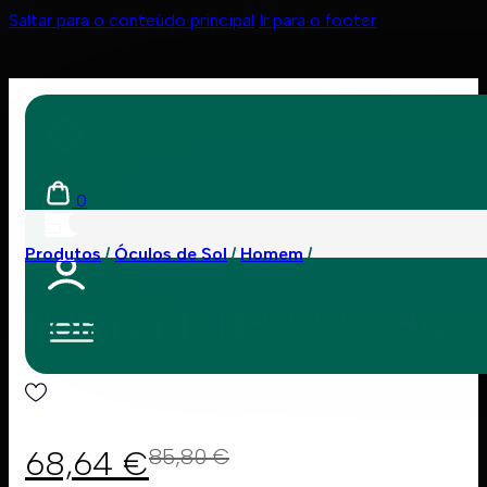
Saltar para o conteúdo principal
Ir para o footer
0
Produtos
Óculos de Sol
Homem
Polaroid 4183/S/X 80
68,64
€
85,80
€