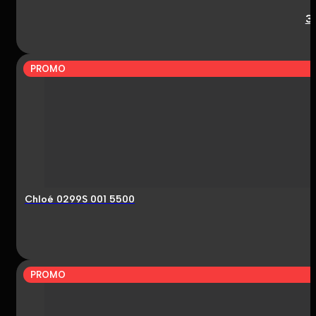
3
PROMO
Chloé 0299S 001 5500
PROMO