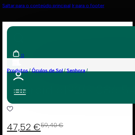
Saltar para o conteúdo principal
Ir para o footer
0
Produtos
Óculos de Sol
Senhora
Polaroid 6192/S 086 5
47,52
€
59,40
€