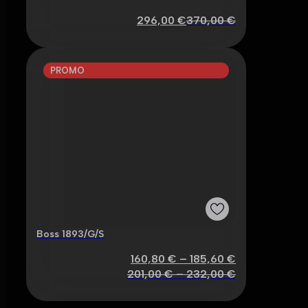
296,00
€
370,00
€
PROMO
Boss 1893/G/S
160,80
€
–
185,60
€
201,00
€
–
232,00
€