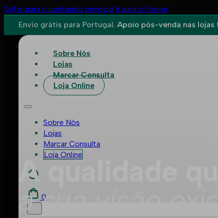
Saltar para o conteúdo principal
Ir para o footer
Envio grátis para Portugal.
Apoio pós-venda nas lojas f
Sobre Nós
Lojas
Marcar Consulta
Loja Online
Sobre Nós
Lojas
Marcar Consulta
Loja Online
A qualidade q
a sua visão exi
0