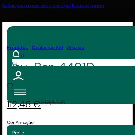
Saltar para o conteúdo principal
Ir para o footer
Produtos
Óculos de Sol
Unisexo
0
Ray-Ban 4401D
112,48
€
140,60
€
Cor Armação
Preto