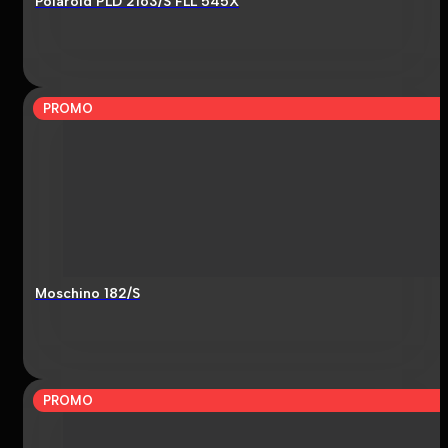
Polaroid PLD 2163/S FLL 545X
PROMO
Moschino 182/S
PROMO