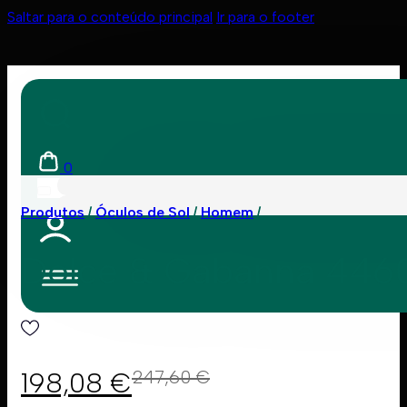
Saltar para o conteúdo principal
Ir para o footer
0
Produtos
Óculos de Sol
Homem
Dolce & Gabanna 446
198,08
€
247,60
€