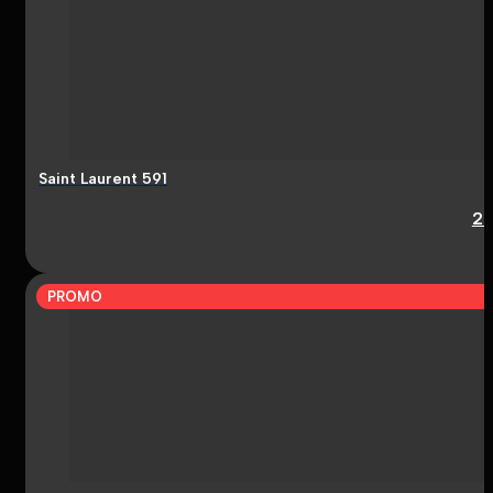
Saint Laurent 591
2
PROMO