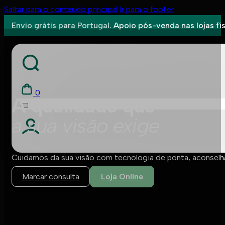
Saltar para o conteúdo principal
Ir para o footer
Envio grátis para Portugal.
Apoio pós-venda nas lojas fís
0
A qualidade que
a sua visão exige
Cuidamos da sua visão com tecnologia de ponta, aconsel
Marcar consulta
Loja Online